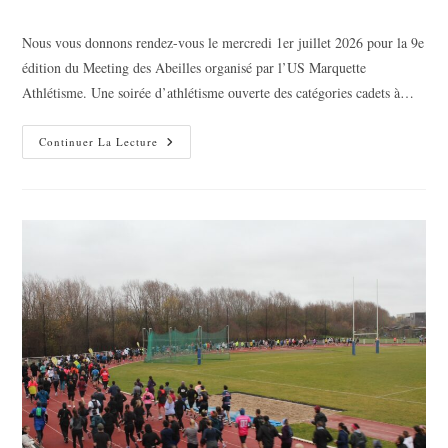
la
category:
publication :
Nous vous donnons rendez-vous le mercredi 1er juillet 2026 pour la 9e
édition du Meeting des Abeilles organisé par l’US Marquette
Athlétisme. Une soirée d’athlétisme ouverte des catégories cadets à…
Le
Continuer La Lecture
Meeting
Des
Abeilles
Revient
Le
01/07/2026
!