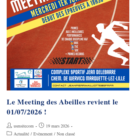
Le Meeting des Abeilles revient le
01/07/2026 !
Auteur/autrice
Publication
usmsitecom
19 mars 2026
de
publiée :
Post
Actualité
/
Evènement
/
Non classé