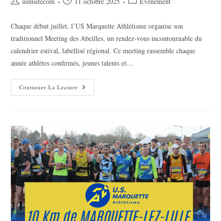
Auteur/autrice
Publication
Post
usmsitecom
11 octobre 2025
Evènement
de
publiée :
category:
la
Chaque début juillet, l’US Marquette Athlétisme organise son
publication :
traditionnel Meeting des Abeilles, un rendez-vous incontournable du
calendrier estival, labellisé régional. Ce meeting rassemble chaque
année athlètes confirmés, jeunes talents et…
Meeting
Continuer La Lecture
Des
Abeilles
–
US
Marquette
Athlétisme