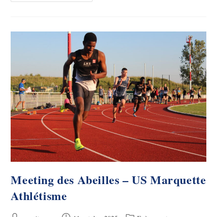
Km
De
Marquette-
Lez-
Lille
2025
—
22ᵉ
Édition
Meeting des Abeilles – US Marquette
Athlétisme