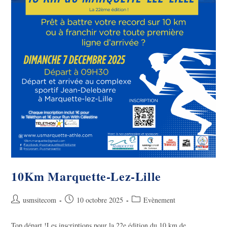
10Km Marquette-Lez-Lille
Auteur/autrice
Publication
Post
usmsitecom
10 octobre 2025
Evènement
de
publiée :
category:
la
Top départ !Les inscriptions pour la 22e édition du 10 km de