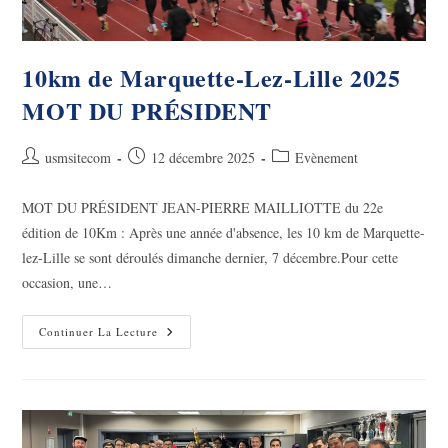
10km de Marquette-Lez-Lille 2025
MOT DU PRÉSIDENT
Auteur/autrice
Publication
Post
usmsitecom
12 décembre 2025
Evènement
de
publiée :
category:
la
MOT DU PRÉSIDENT JEAN-PIERRE MAILLIOTTE du 22e
publication :
édition de 10Km : Après une année d'absence, les 10 km de Marquette-
lez-Lille se sont déroulés dimanche dernier, 7 décembre.Pour cette
occasion, une…
10km
Continuer La Lecture
De
Marquette-
Lez-
Lille
2025
MOT
DU
PRÉSIDENT